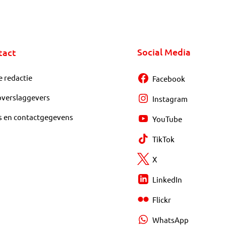
Social Media
tact
e redactie
Facebook
overslaggevers
Instagram
s en contactgegevens
YouTube
TikTok
X
LinkedIn
Flickr
WhatsApp