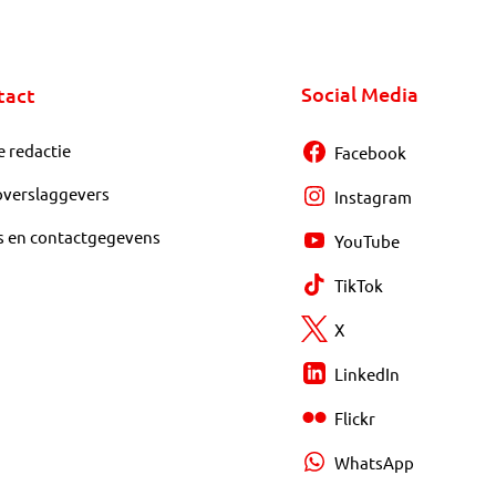
Social Media
tact
e redactie
Facebook
overslaggevers
Instagram
s en contactgegevens
YouTube
TikTok
X
LinkedIn
Flickr
WhatsApp