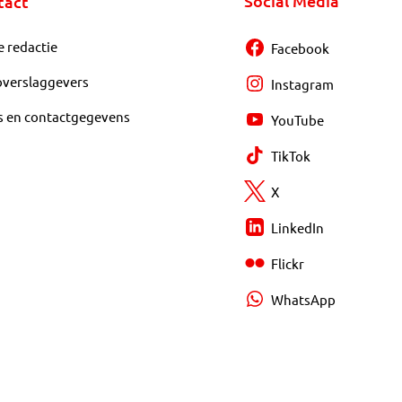
Social Media
tact
e redactie
Facebook
overslaggevers
Instagram
s en contactgegevens
YouTube
TikTok
X
LinkedIn
Flickr
WhatsApp