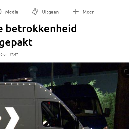
Media
Uitgaan
Meer
e betrokkenheid
pgepakt
20 om 17:47