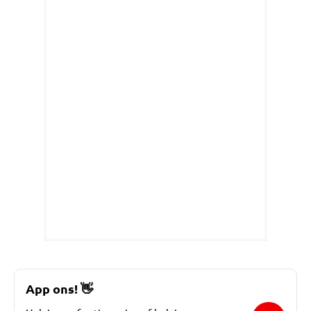
App ons!
👋