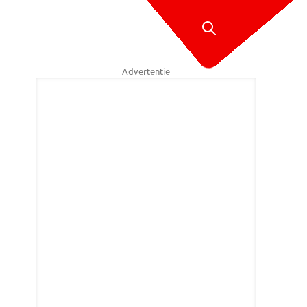
Advertentie
en sloegen uit het dak (foto Sander van Gils /SQ Vision)