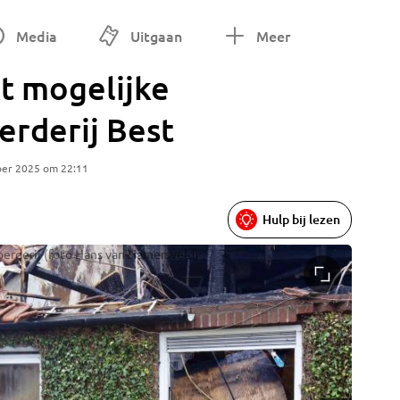
Media
Uitgaan
Meer
t mogelijke
erderij Best
ber 2025 om 22:11
Hulp bij lezen
oerderij (foto Hans van Hamersveld)
De vlamm