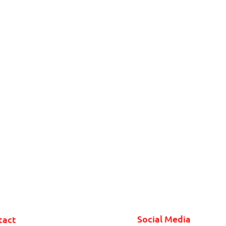
Social Media
tact