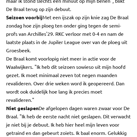
maar ik stond slechts één minuut op mijn benen", blikt
De Braal terug op zijn debuut.
Seizoen voorbij
Met een ijszak op zijn knie zag De Braal
zondag hoe zijn ploeg ten onder ging tegen de semi-
profs van Archilles'29. RKC verloor met 0-4 en nam de
laatste plaats in de Jupiler League over van de ploeg uit
Groesbeek.
De Braal komt voorlopig niet meer in actie voor de
Waalwijkers. "Ik heb dit seizoen sowieso uit mijn hoofd
gezet. Ik moet minimaal zeven tot negen maanden
revalideren. Over drie weken word ik geopereerd. Dan
wordt ook duidelijk hoe lang ik precies moet
revalideren."
Niet geslapen
De afgelopen dagen waren zwaar voor De
Braal. "Ik heb de eerste nacht niet geslapen. Dit verwacht
je niet bij je debuut. Ik heb hier heel mijn leven voor
getraind en dan gebeurt zoiets. Ik baal enorm. Gelukkig