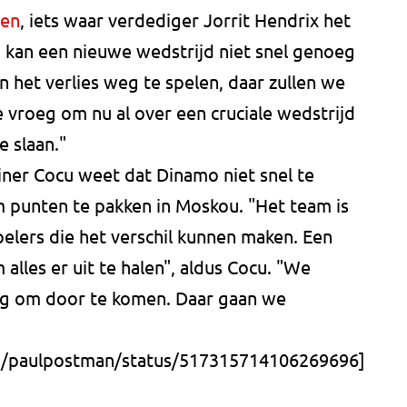
een
, iets waar verdediger Jorrit Hendrix het
 kan een nieuwe wedstrijd niet snel genoeg
 het verlies weg te spelen, daar zullen we
e vroeg om nu al over een cruciale wedstrijd
e slaan."
iner Cocu weet dat Dinamo niet snel te
om punten te pakken in Moskou. "Het team is
spelers die het verschil kunnen maken. Een
lles er uit te halen", aldus Cocu. "We
ng om door te komen. Daar gaan we
om/paulpostman/status/517315714106269696]