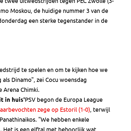
ste twee uitwedstrijden tegen PEC Zwolle (3-
inamo Moskou, de huidige nummer 3 van de
 donderdag een sterke tegenstander in de
edstrijd te spelen en om te kijken hoe we
 als Dinamo", zei Cocu woensdag
e Arena Chimki.
 in huis'
PSV begon de Europa League
aarbevochten zege op Estoril (1-0)
, terwijl
Panathinaikos. "We hebben enkele
Het is een elftal met behoorlijk wat