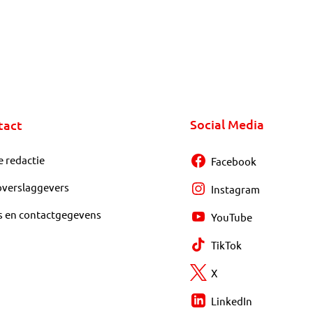
Social Media
tact
e redactie
Facebook
overslaggevers
Instagram
s en contactgegevens
YouTube
TikTok
X
LinkedIn