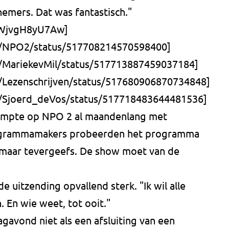
nemers. Dat was fantastisch."
e/WjvgH8yU7Aw]
om/NPO2/status/517708214570598400]
m/MariekevMil/status/517713887459037184]
m/Lezenschrijven/status/517680906870734848]
om/Sjoerd_deVos/status/517718483644481536]
ampte op NPO 2 al maandenlang met
programmamakers probeerden het programma
 maar tevergeefs. De show moet van de
de uitzending opvallend sterk. "Ik wil alle
. En wie weet, tot ooit."
ond niet als een afsluiting van een