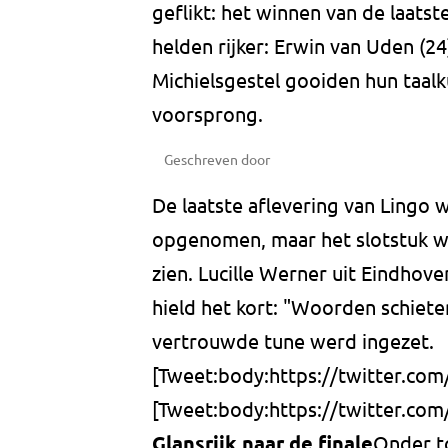
geflikt: het winnen van de laatst
helden rijker: Erwin van Uden (24)
Michielsgestel gooiden hun taal
voorsprong.
Geschreven door
De laatste aflevering van Lingo 
opgenomen, maar het slotstuk w
zien. Lucille Werner uit Eindhov
hield het kort: "Woorden schieten
vertrouwde tune werd ingezet.
[Tweet:body:https://twitter.co
[Tweet:body:https://twitter.c
Glansrijk naar de finale
Onder to