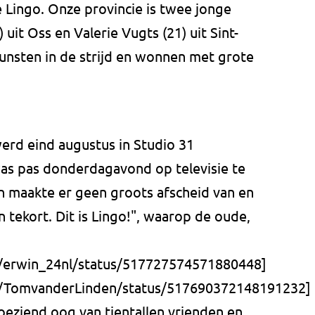
e Lingo. Onze provincie is twee jonge
 uit Oss en Valerie Vugts (21) uit Sint-
kunsten in de strijd en wonnen met grote
werd eind augustus in Studio 31
as pas donderdagavond op televisie te
en maakte er geen groots afscheid van en
 tekort. Dit is Lingo!", waarop de oude,
m/erwin_24nl/status/517727574571880448]
om/TomvanderLinden/status/517690372148191232]
eziend oog van tientallen vrienden en