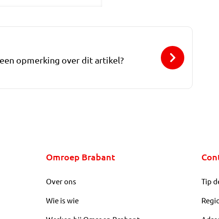
 een opmerking over dit artikel?
Omroep Brabant
Con
Over ons
Tip d
Wie is wie
Regi