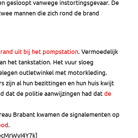
n gesloopt vanwege instortingsgevaar. De
 twee mannen die zich rond de brand
rand uit bij het pompstation
. Vermoedelijk
an het tankstation. Het vuur sloeg
elegen outletwinkel met motorkleding.
 zijn al hun bezittingen en hun huis kwijt
d dat de politie aanwijzingen had dat
de
reau Brabant kwamen de signalementen op
bod
.
/ecMrWyI4Y7k]