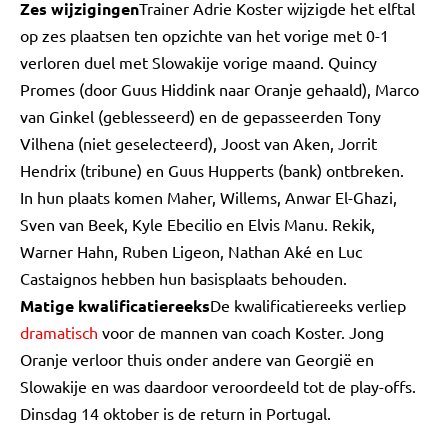
Zes wijzigingen
Trainer Adrie Koster wijzigde het elftal
op zes plaatsen ten opzichte van het vorige met 0-1
verloren duel met Slowakije vorige maand. Quincy
Promes (door Guus Hiddink naar Oranje gehaald), Marco
van Ginkel (geblesseerd) en de gepasseerden Tony
Vilhena (niet geselecteerd), Joost van Aken, Jorrit
Hendrix (tribune) en Guus Hupperts (bank) ontbreken.
In hun plaats komen Maher, Willems, Anwar El-Ghazi,
Sven van Beek, Kyle Ebecilio en Elvis Manu. Rekik,
Warner Hahn, Ruben Ligeon, Nathan Aké en Luc
Castaignos hebben hun basisplaats behouden.
Matige kwalificatiereeks
De kwalificatiereeks verliep
dramatisch
voor de mannen van coach Koster. Jong
Oranje verloor thuis onder andere van Georgië en
Slowakije en was daardoor veroordeeld tot de play-offs.
Dinsdag 14 oktober is de return in Portugal.