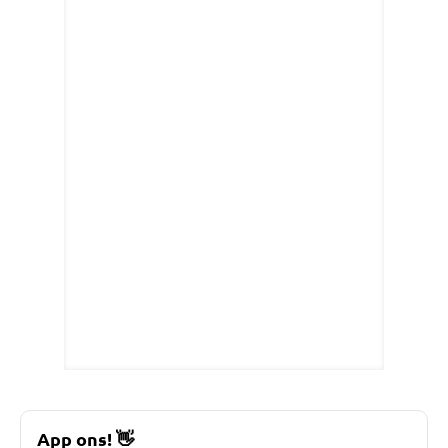
App ons!
👋