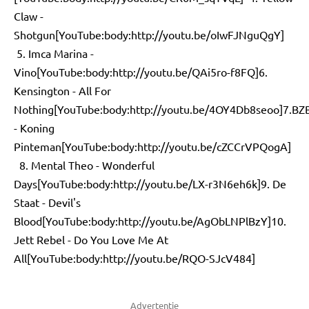
Claw -
Shotgun[YouTube:body:http://youtu.be/oIwFJNguQgY]
5. Imca Marina -
Vino[YouTube:body:http://youtu.be/QAi5ro-f8FQ]6.
Kensington - All For
Nothing[YouTube:body:http://youtu.be/4OY4Db8seoo]7.BZ
- Koning
Pinteman[YouTube:body:http://youtu.be/cZCCrVPQogA]
8. Mental Theo - Wonderful
Days[YouTube:body:http://youtu.be/LX-r3N6eh6k]9. De
Staat - Devil's
Blood[YouTube:body:http://youtu.be/AgObLNPlBzY]10.
Jett Rebel - Do You Love Me At
All[YouTube:body:http://youtu.be/RQO-SJcV484]
Advertentie