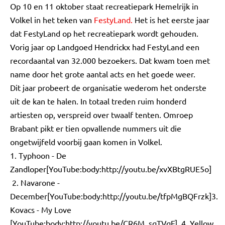
Op 10 en 11 oktober staat recreatiepark Hemelrijk in
Volkel in het teken van
FestyLand.
Het is het eerste jaar
dat FestyLand op het recreatiepark wordt gehouden.
Vorig jaar op Landgoed Hendrickx had FestyLand een
recordaantal van 32.000 bezoekers. Dat kwam toen met
name door het grote aantal acts en het goede weer.
Dit jaar probeert de organisatie wederom het onderste
uit de kan te halen. In totaal treden ruim honderd
artiesten op, verspreid over twaalf tenten. Omroep
Brabant pikt er tien opvallende nummers uit die
ongetwijfeld voorbij gaan komen in Volkel.
1. Typhoon - De
Zandloper[YouTube:body:http://youtu.be/xvXBtgRUE5o]
2. Navarone -
December[YouTube:body:http://youtu.be/tfpMgBQFrzk]3.
Kovacs - My Love
[YouTube:body:http://youtu.be/CR6M_sqTVqE] 4. Yellow