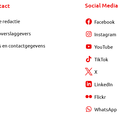
Social Media
tact
e redactie
Facebook
overslaggevers
Instagram
s en contactgegevens
YouTube
TikTok
X
LinkedIn
Flickr
WhatsApp