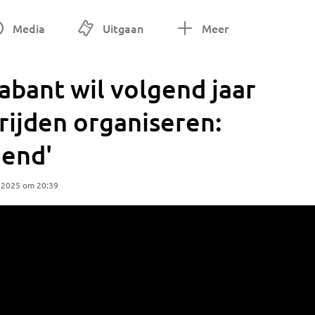
Media
Uitgaan
Meer
rabant wil volgend jaar
rijden organiseren:
iend'
 2025 om 20:39