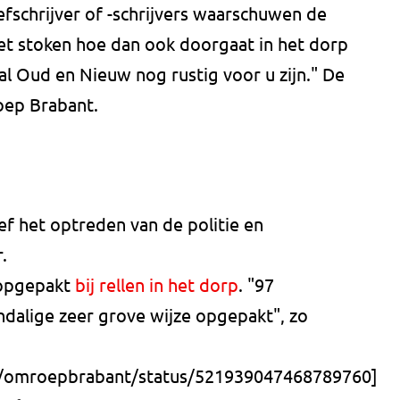
efschrijver of -schrijvers waarschuwen de
t stoken hoe dan ook doorgaat in het dorp
zal Oud en Nieuw nog rustig voor u zijn." De
oep Brabant.
ief het optreden van de politie en
.
 opgepakt
bij rellen in het dorp
. "97
ndalige zeer grove wijze opgepakt", zo
om/omroepbrabant/status/521939047468789760]