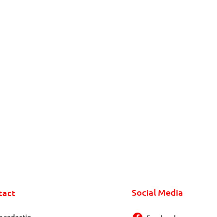
Social Media
tact
e redactie