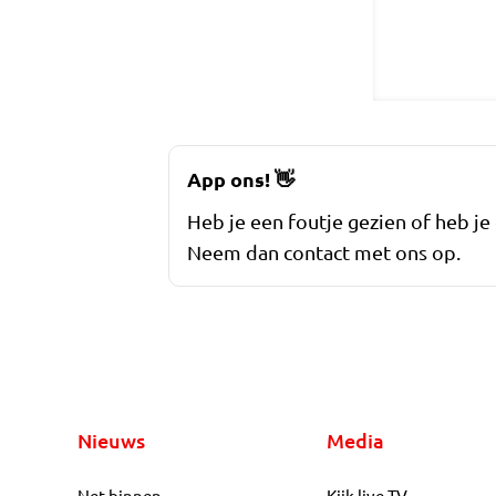
App ons!
👋
Heb je een foutje gezien of heb je
Neem dan contact met ons op.
Nieuws
Media
Net binnen
Kijk live TV