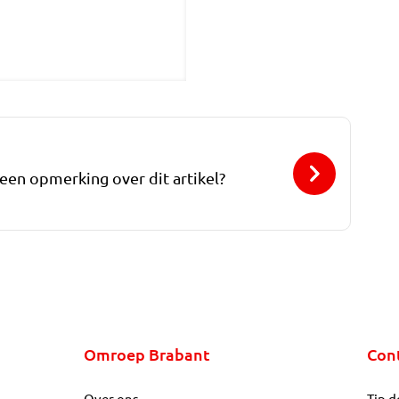
 een opmerking over dit artikel?
Omroep Brabant
Con
Over ons
Tip d