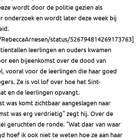
eeze wordt door de politie gezien als
der onderzoek en wordt later deze week bij
eid.
om/RebeccaArnesen/status/526794814269173763]
 tientallen leerlingen en ouders kwamen
or een bijeenkomst over de dood van
l, vooral voor de leerlingen die haar goed
rs. Ze is vol lof over hoe het Sint-
at en de leerlingen opvangt.
mst was komt zichtbaar aangeslagen naar
mst was erg verdrietig" zegt hij. Over de
lei geruchten de ronde. "Wat daar van waar
egd hoef ik ook niet te weten hoe ze aan haar