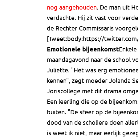
nog aangehouden
. De man uit H
verdachte. Hij zit vast voor ver
de Rechter Commissaris voorgel
[Tweet:body:https://twitter.c
Emotionele bijeenkomst
Enkele
maandagavond naar de school vo
Juliette. "Het was erg emotionee
kennen", zegt moeder Jolanda Sege
Joriscollege met dit drama omga
Een leerling die op de bijeenko
buiten. "De sfeer op de bijeenko
dood van de scholiere doen aller
is weet ik niet, maar eerlijk gez