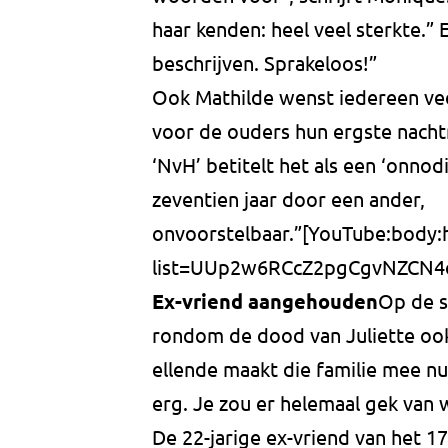
haar kenden: heel veel sterkte.” E
beschrijven. Sprakeloos!”
Ook Mathilde wenst iedereen veel 
voor de ouders hun ergste nachtm
‘NvH’ betitelt het als een ‘onnod
zeventien jaar door een ander,
onvoorstelbaar.”[YouTube:body
list=UUp2w6RCcZ2pgCgvNZCN4c
Ex-vriend aangehouden
Op de s
rondom de dood van Juliette ook
ellende maakt die familie mee nu”
erg. Je zou er helemaal gek van w
De 22-jarige ex-vriend van het 17