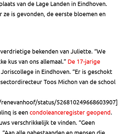
laats van de Lage Landen in Eindhoven.
 ze is gevonden, de eerste bloemen en
en verdrietige bekenden van Juliette. “We
kke kus van ons allemaal.”
De 17-jarige
 Joriscollege in Eindhoven. “Er is geschokt
 sectordirecteur Toos Michon van de school
m/renevanhoof/status/526810249668603907]
inq is een
condoleanceregister geopend
.
ws verschrikkelijk te vinden. “Geen
. “Aan alle nabestaanden en mensen die