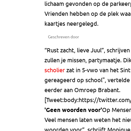
lichaam gevonden op de parkeerp
Vrienden hebben op de plek waar
kaartjes neergelegd.
Geschreven door
“Rust zacht, lieve Juul”, schrijv
zullen je missen, partymaatje. Di
scholier
zat in 5-vwo van het Sint
gereageerd op school", vertelde
eerder aan Omroep Brabant.
[Tweet:body:https://twitter.co
'Geen woorden voor'
Op Mensenl
Veel mensen laten weten het nieu
woorden voor”, schrijft Monique