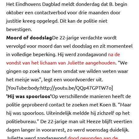
Het Eindhovens Dagblad meldt donderdag dat B. begin
oktober een contactverbod voor drie maanden door
justitie kreeg opgelegd. Dit kan de politie niet
bevestigen.
Moord of doodslag
De 22-jarige verdachte wordt
vervolgd voor moord dan wel doodslag en zit momenteel
in volledige beperking. Hij werd zondagavond
na de
vondst van het lichaam van Juliette aangehouden
. “We
gingen op zoek naar hem omdat we wilden weten waar
het meisje was”, legt een woordvoerder uit.
[YouTube:body:http://youtu.be/QQp47GPTW7o]
'Hij was spoorloos'
Op verschillende manieren heeft de
politie geprobeerd contact te zoeken met Koen B. “Maar
hij was spoorloos. Uiteindelijk meldde hij zichzelf op het
politiebureau.” De 22-jarige man uit Heeze blijft veertien
dagen langer in voorarrest, zo werd woensdag duidelijk.
Juliette werd zondagavond
dood gevonden aan de