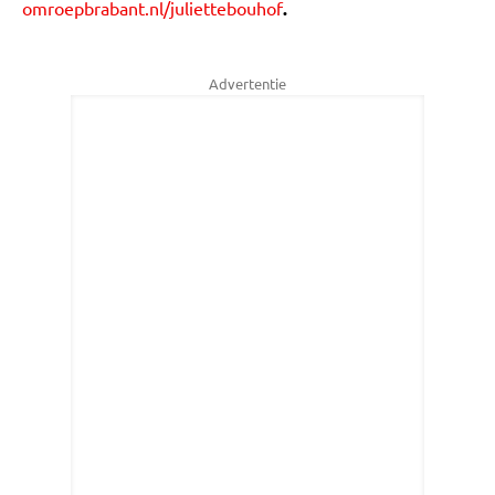
omroepbrabant.nl/juliettebouhof
.
Advertentie