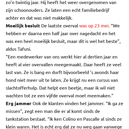
zo’n twintig jaar. Hij heeft het weer overgenomen van
zijn schoonouders. Ze laten een echt familiebedrijf
achter en dat was niet makkelijk.
Moeilijk besluit
De laatste overval
was op 23 mei
. “We
hebben er daarna een half jaar over nagedacht en het
was een heel moeilijk besluit, maar dit is wel het beste”,
aldus Tafuni.
“Een medewerker van ons werkt hier al dertien jaar en
heeft al vier overvallen meegemaakt. Daar heeft ze veel
last van. Ze is bang en durft bijvoorbeeld ’s avonds haar
hond niet meer uit te laten. Ze krijgt nu een cursus van
slachtofferhulp. Dat helpt een beetje, maar ik wil niet
wachten tot ze een vijfde overval moet meemaken.”
Erg jammer
Ook de klanten vinden het jammer. “Ik ga ze
missen”, zegt een man die er al komt sinds de
tankstation bestaat. “Ik ken Colino en Pascalle al sinds ze
klein waren. Het is echt erg dat ze nu weg gaan vanwege