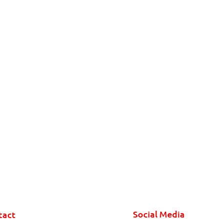
Social Media
tact