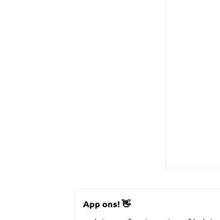
App ons!
👋