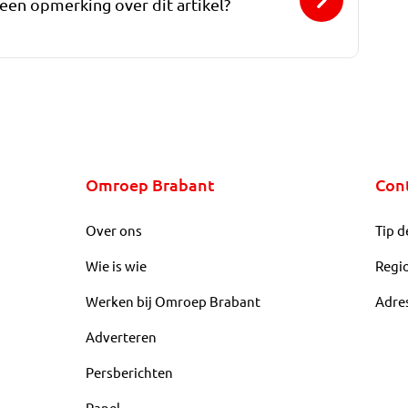
 een opmerking over dit artikel?
Omroep Brabant
Con
Over ons
Tip d
Wie is wie
Regi
Werken bij Omroep Brabant
Adre
Adverteren
Persberichten
Panel