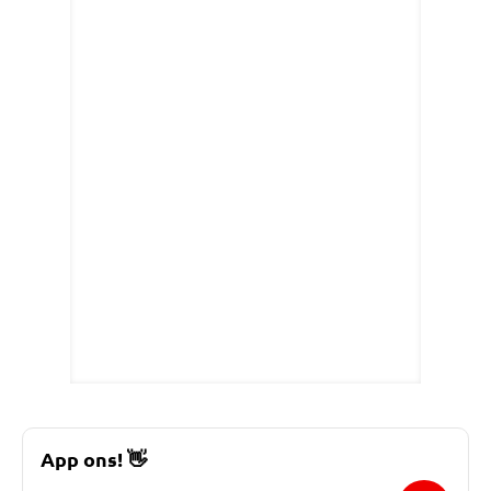
App ons!
👋