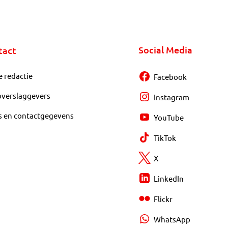
Social Media
tact
e redactie
Facebook
overslaggevers
Instagram
s en contactgegevens
YouTube
TikTok
X
LinkedIn
Flickr
WhatsApp