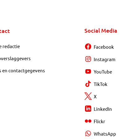
Social Media
tact
e redactie
Facebook
overslaggevers
Instagram
s en contactgegevens
YouTube
TikTok
X
LinkedIn
Flickr
WhatsApp