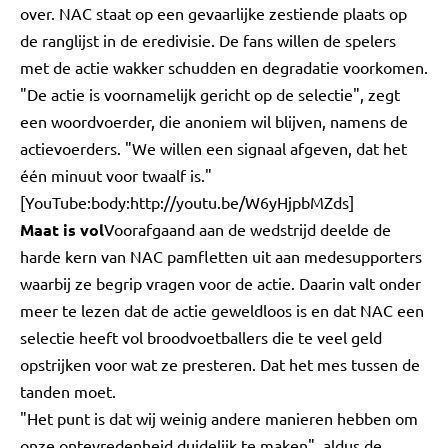
over. NAC staat op een gevaarlijke zestiende plaats op
de ranglijst in de eredivisie. De fans willen de spelers
met de actie wakker schudden en degradatie voorkomen.
"De actie is voornamelijk gericht op de selectie", zegt
een woordvoerder, die anoniem wil blijven, namens de
actievoerders. "We willen een signaal afgeven, dat het
één minuut voor twaalf is."
[YouTube:body:http://youtu.be/W6yHjpbMZds]
Maat is vol
Voorafgaand aan de wedstrijd deelde de
harde kern van NAC pamfletten uit aan medesupporters
waarbij ze begrip vragen voor de actie. Daarin valt onder
meer te lezen dat de actie geweldloos is en dat NAC een
selectie heeft vol broodvoetballers die te veel geld
opstrijken voor wat ze presteren. Dat het mes tussen de
tanden moet.
"Het punt is dat wij weinig andere manieren hebben om
onze ontevredenheid duidelijk te maken", aldus de