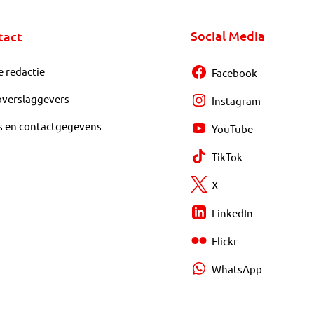
Social Media
tact
e redactie
Facebook
overslaggevers
Instagram
s en contactgegevens
YouTube
TikTok
X
LinkedIn
Flickr
WhatsApp