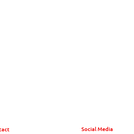
Social Media
tact