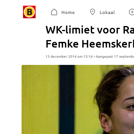
Home
Lokaal
WK-limiet voor R
Femke Heemsker
13 december 2014 om 15:16 • Aangepast 17 septemb