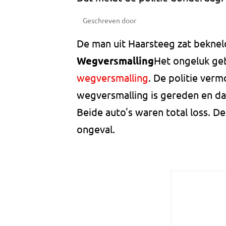
Geschreven door
De man uit Haarsteeg zat bekneld
Wegversmalling
Het ongeluk ge
wegversmalling
. De politie ver
wegversmalling is gereden en daa
Beide auto's waren total loss. D
ongeval.