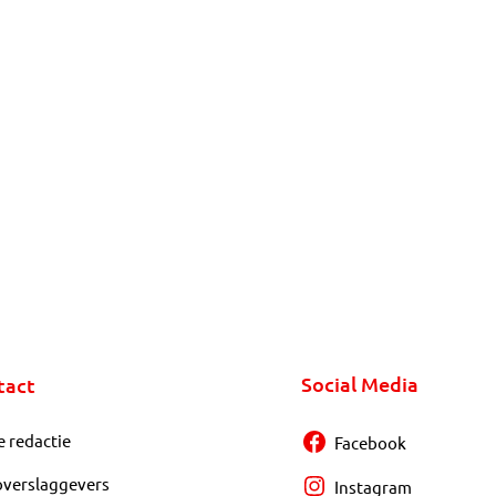
Social Media
tact
e redactie
Facebook
overslaggevers
Instagram