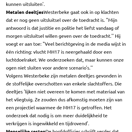
kunnen uitsluiten'.
Metalen deeltjes
Westerbeke gaat ook in op klachten
dat er nog geen uitsluitsel over de toedracht is. "Mijn
antwoord is dat justitie en politie het liefst vandaag of
morgen uitsluitsel willen geven over de toedracht.'' Hij
voegt er aan toe: "Veel berichtgeving in de media wijst in
één richting: vlucht MH17 is neergehaald door een
luchtdoelraket. We onderzoeken dat, maar kunnen onze
ogen niet sluiten voor andere scenario's.''
Volgens Westerbeke zijn metalen deeltjes gevonden in
de stoffelijke overschotten van enkele slachtoffers. Die
deeltjes 'lijken niet overeen te komen met materiaal van
het vliegtuig. Ze zouden dus afkomstig moeten zijn van
een projectiel waarmee de MH17 is getroffen. Het
onderzoek dat nodig is om meer duidelijkheid te
verkrijgen is ingewikkeld en tijdrovend'.
Menselijke resten
De hoofdofficier schrijft verder dat