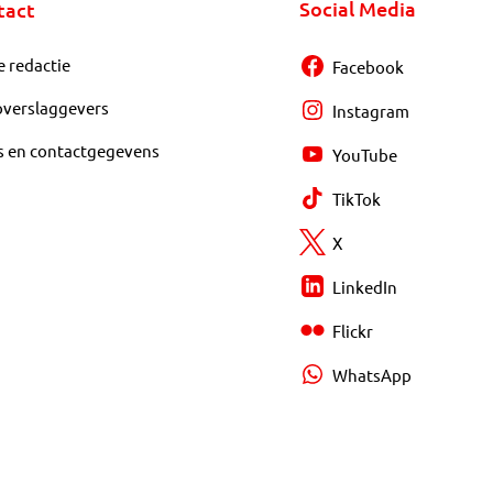
Social Media
tact
e redactie
Facebook
overslaggevers
Instagram
s en contactgegevens
YouTube
TikTok
X
LinkedIn
Flickr
WhatsApp