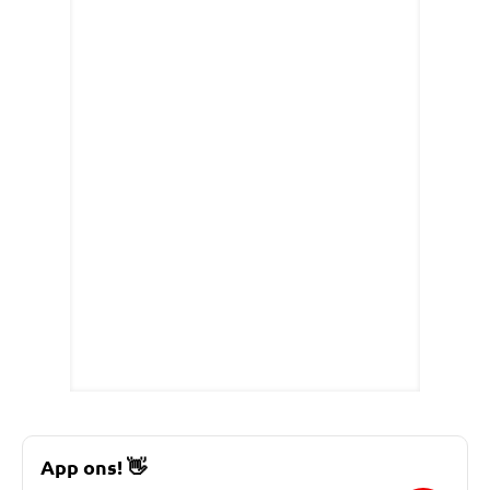
App ons!
👋