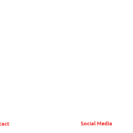
Social Media
tact