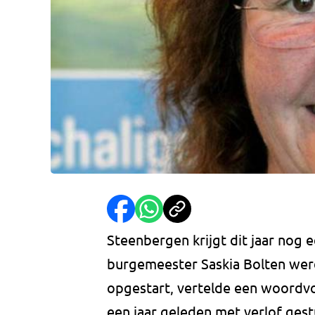
Steenbergen krijgt dit jaar nog
burgemeester Saskia Bolten we
opgestart, vertelde een woordvo
een jaar geleden met verlof ges