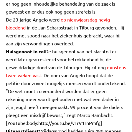
er nog geen inhoudelijke behandeling van de zaak is
geweest en er dus ook nog geen strafeis is.
De 23-jarige Angelo werd
op nieuwjaarsdag hevig
bloedend
in de Jan Scharpstraat in Tilburg gevonden. Hij
werd met spoed naar het ziekenhuis gebracht, waar hij
aan zijn verwondingen overleed.
Huisgenoot in cel
De huisgenoot van het slachtoffer
werd later gearresteerd voor betrokkenheid bij de
gewelddadige dood van de Tilburger. Hij zit nog
minstens
twee weken vast
. De oom van Angelo hoopt dat de
petitie door zoveel mogelijk mensen wordt ondertekend.
"De wet moet zo veranderd worden dat er geen
rekening meer wordt gehouden met wat een dader in
zijn jeugd heeft meegemaakt. 99 procent van de daders
pleegt een misdrijf bewust," zegt Marco Bambacht.
[YouTube:body:http://youtu.be/vTrV1rnPmfg]
Uitvaartdienst
Vrijdagavond hadden ruim 480 mensen