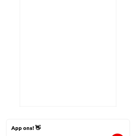
App ons!
👋