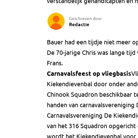
verstandelijk gehandicapten en h
Geschreven door
Redactie
Bauer had een tijdje niet meer 
De 70-jarige Chris was lange tijd
Frans.
Carnavalsfeest op vliegbasis
Vl
Kiekendievenbal door onder ande
Chinook Squadron beschikbaar te s
handen van carnavalsvereniging 
Carnavalsvereniging De Kiekendi
van het 316 Squadron opgericht e
wordt het Kiekendievenbal voor 