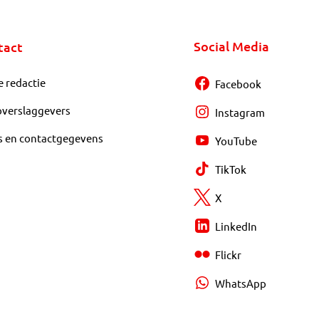
Social Media
tact
e redactie
Facebook
overslaggevers
Instagram
s en contactgegevens
YouTube
TikTok
X
LinkedIn
Flickr
WhatsApp