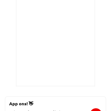
App ons!
👋