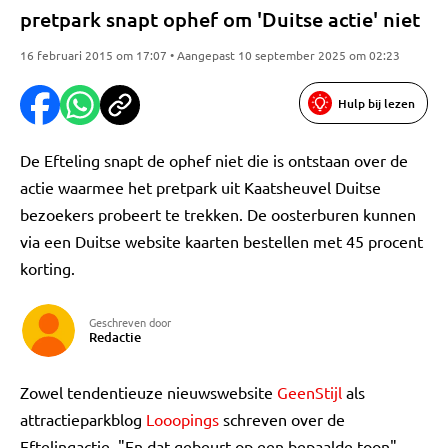
pretpark snapt ophef om 'Duitse actie' niet
16 februari 2015 om 17:07 • Aangepast 10 september 2025 om 02:23
Hulp bij lezen
De Efteling snapt de ophef niet die is ontstaan over de
actie waarmee het pretpark uit Kaatsheuvel Duitse
bezoekers probeert te trekken. De oosterburen kunnen
via een Duitse website kaarten bestellen met 45 procent
korting.
Geschreven door
Redactie
Zowel tendentieuze nieuwswebsite
GeenStijl
als
attractieparkblog
Looopings
schreven over de
Eftelingactie. "En dat gebeurt op een bepaalde toon",