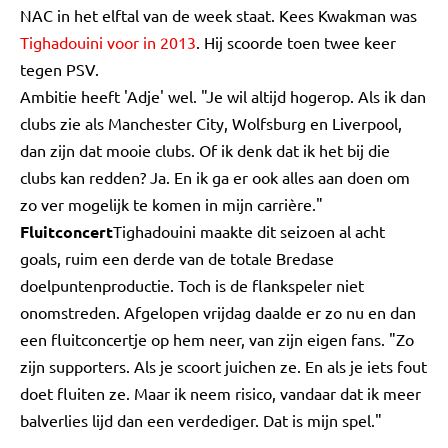
NAC in het elftal van de week staat. Kees Kwakman was
Tighadouini voor in 2013
. Hij scoorde toen twee keer
tegen PSV.
Ambitie heeft 'Adje' wel. "Je wil altijd hogerop. Als ik dan
clubs zie als Manchester City, Wolfsburg en Liverpool,
dan zijn dat mooie clubs. Of ik denk dat ik het bij die
clubs kan redden? Ja. En ik ga er ook alles aan doen om
zo ver mogelijk te komen in mijn carrière."
Fluitconcert
Tighadouini maakte dit seizoen al acht
goals, ruim een derde van de totale Bredase
doelpuntenproductie. Toch is de flankspeler niet
onomstreden. Afgelopen vrijdag daalde er zo nu en dan
een fluitconcertje op hem neer, van zijn eigen fans. "Zo
zijn supporters. Als je scoort juichen ze. En als je iets fout
doet fluiten ze. Maar ik neem risico, vandaar dat ik meer
balverlies lijd dan een verdediger. Dat is mijn spel."