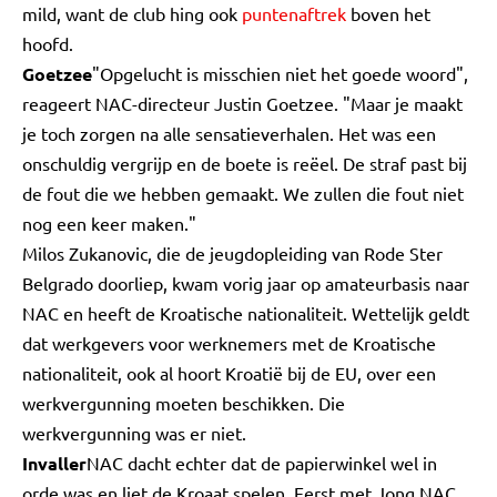
mild, want de club hing ook
puntenaftrek
boven het
hoofd.
Goetzee
"Opgelucht is misschien niet het goede woord",
reageert NAC-directeur Justin Goetzee. "Maar je maakt
je toch zorgen na alle sensatieverhalen. Het was een
onschuldig vergrijp en de boete is reëel. De straf past bij
de fout die we hebben gemaakt. We zullen die fout niet
nog een keer maken."
Milos Zukanovic, die de jeugdopleiding van Rode Ster
Belgrado doorliep, kwam vorig jaar op amateurbasis naar
NAC en heeft de Kroatische nationaliteit. Wettelijk geldt
dat werkgevers voor werknemers met de Kroatische
nationaliteit, ook al hoort Kroatië bij de EU, over een
werkvergunning moeten beschikken. Die
werkvergunning was er niet.
Invaller
NAC dacht echter dat de papierwinkel wel in
orde was en liet de Kroaat spelen. Eerst met Jong NAC