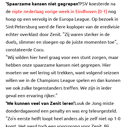
'Spaarzame kansen niet gegrepen'
PSV koesterde na
de
nipte nederlaag vorige week in Eindhoven (0-1)
nog
hoop op een vervolg in de Europa League. Op bezoek in
Sint-Petersburg werd de fiere koploper van de eredivisie
echter overklast door Zenit. "Zij waren sterker in de
duels, slimmer en sloegen op de juiste momenten toe",
constateerde Cocu.
"Wij wilden hier heel graag voor een stunt zorgen, maar
hebben onze spaarzame kansen niet gegrepen. Hier
moeten we wel lering uit trekken, want volgend seizoen
willen we in de Champions League spelen en dan kunnen
we ook zulke tegenstanders treffen. We zijn in ieder
geval een ervaring rijker."
'We kunnen veel van Zenit leren'
Luuk de Jong miste
donderdagavond een penalty en was erg teleurgesteld.
"Zo'n eerste helft loopt heel anders als je zelf niet op 1-0
komt. Het werd toch een voorsprong voor Zenit. Bij