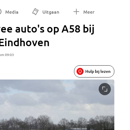
Media
Uitgaan
Meer
ee auto's op A58 bij
 Eindhoven
 om 09:03
Hulp bij lezen
File op 