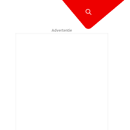
Advertentie
de A58 (foto Sid van der Linden)