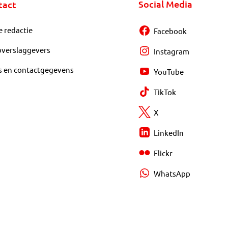
Social Media
tact
e redactie
Facebook
overslaggevers
Instagram
s en contactgegevens
YouTube
TikTok
X
LinkedIn
Flickr
WhatsApp