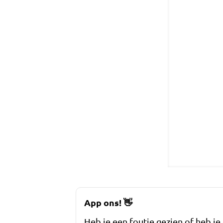
App ons!
👋
Heb je een foutje gezien of heb je