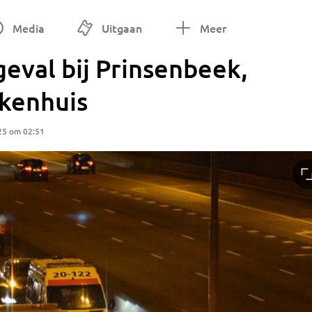
Media
Uitgaan
Meer
geval bij Prinsenbeek,
kenhuis
25 om 02:51