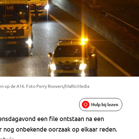
nen op de A16. Foto Perry Roovers/MaRicMedia
Hulp bij lezen
ensdagavond een file ontstaan na een
r nog onbekende oorzaak op elkaar reden.