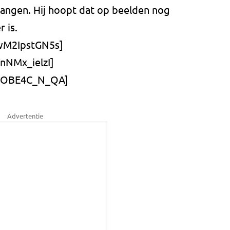
hangen. Hij hoopt dat op beelden nog
r is.
/wM2IpstGN5s]
nNMx_ielzI]
e/vOBE4C_N_QA]
Advertentie