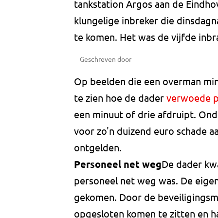
tankstation Argos aan de Eindho
klungelige inbreker die dinsdagn
te komen. Het was de vijfde inbra
Geschreven door
Op beelden die een overman minu
te zien hoe de dader
verwoede 
een minuut of drie afdruipt. On
voor zo'n duizend euro schade aa
ontgelden.
Personeel net weg
De dader kwa
personeel net weg was. De eigena
gekomen. Door de beveiligingsmaa
opgesloten komen te zitten en h