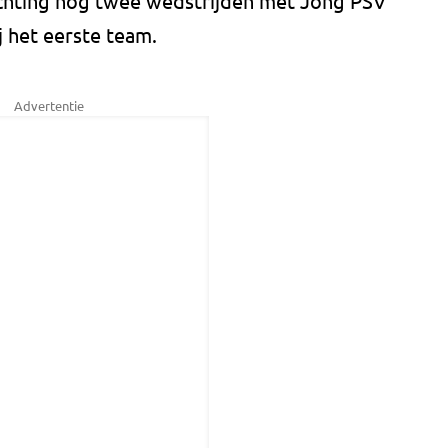
chting nog twee wedstrijden met Jong PSV
j het eerste team.
Advertentie