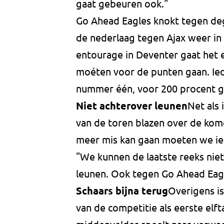
gaat gebeuren ook."
Go Ahead Eagles knokt tegen degra
de nederlaag tegen Ajax weer in
entourage in Deventer gaat het 
moéten voor de punten gaan. Ied
nummer één, voor 200 procent ga
Niet achterover leunen
Net als
van de toren blazen over de kome
meer mis kan gaan moeten we ied
"We kunnen de laatste reeks nie
leunen. Ook tegen Go Ahead Eagl
Schaars bijna terug
Overigens is
van de competitie als eerste elf