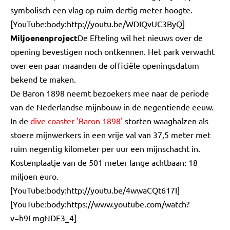
symbolisch een vlag op ruim dertig meter hoogte.
[YouTube:body:http://youtu.be/WDIQvUC3ByQ]
Miljoenenproject
De Efteling wil het nieuws over de
opening bevestigen noch ontkennen. Het park verwacht
over een paar maanden de officiële openingsdatum
bekend te maken.
De Baron 1898 neemt bezoekers mee naar de periode
van de Nederlandse mijnbouw in de negentiende eeuw.
In de
dive coaster
'Baron 1898'
storten waaghalzen als
stoere mijnwerkers in een vrije val van 37,5 meter met
ruim negentig kilometer per uur een mijnschacht in.
Kostenplaatje van de 501 meter lange achtbaan: 18
miljoen euro.
[YouTube:body:http://youtu.be/4wwaCQt617I]
[YouTube:body:https://www.youtube.com/watch?
v=h9LmgNDF3_4]