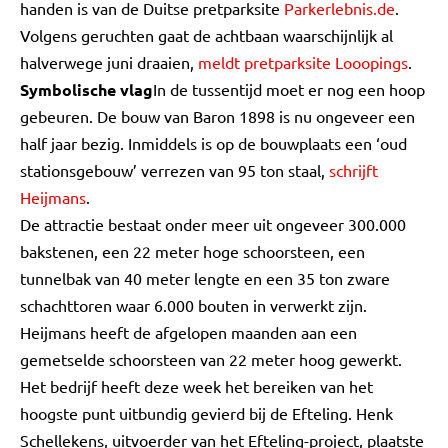
handen is van de Duitse pretparksite
Parkerlebnis.de
.
Volgens geruchten gaat de achtbaan waarschijnlijk al
halverwege juni draaien,
meldt pretparksite Looopings
.
Symbolische vlag
In de tussentijd moet er nog een hoop
gebeuren. De bouw van Baron 1898 is nu ongeveer een
half jaar bezig. Inmiddels is op de bouwplaats een ‘oud
stationsgebouw’ verrezen van 95 ton staal,
schrijft
Heijmans
.
De attractie bestaat onder meer uit ongeveer 300.000
bakstenen, een 22 meter hoge schoorsteen, een
tunnelbak van 40 meter lengte en een 35 ton zware
schachttoren waar 6.000 bouten in verwerkt zijn.
Heijmans heeft de afgelopen maanden aan een
gemetselde schoorsteen van 22 meter hoog gewerkt.
Het bedrijf heeft deze week het bereiken van het
hoogste punt uitbundig gevierd bij de Efteling. Henk
Schellekens, uitvoerder van het Efteling-project, plaatste