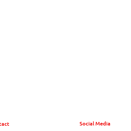
Social Media
tact