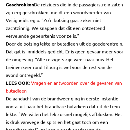
Geschrokken
De reizigers die in de passagierstrein zaten
zijn erg geschrokken, meldt een woordvoerder van
Veiligheidsregio. “Zo’n botsing gaat zeker niet
zachtzinnig. We snappen dat dit een ontzettend
vervelende gebeurtenis voor ze is.”
Door de botsing lekte er butadieen uit de goederentrein.
Dat gat is inmiddels gedicht. Er is geen gevaar meer voor
de omgeving. “Alle reizigers zijn weer naar huis. Het
treinverkeer rond Tilburg is wel voor de rest van de
avond ontregeld.”
LEES OOK
:
Vragen en antwoorden over de gevaren van
butadieen
De aandacht van de brandweer ging in eerste instantie
vooral uit naar het brandbare butadieen dat uit de trein
lekte. "We willen het lek zo snel mogelijk afblokken. Het
is druk vanwege de spits en het gaat toch om een
brandbare stof", zei een woordvoerder van de