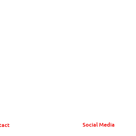
Social Media
tact