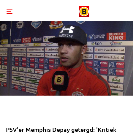
PSV'er Memphis Depay getergd: 'Kritiek