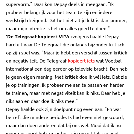
supervorm." Daar kon Depay deels in meegaan. "Ik
probeer belangrijk voor het team te zijn en iedere
wedstrijd dreigend. Dat het niet altijd lukt is dan jammer,
maar mijn intentie is het om alles goed te doen."
'De Telegraaf kopieert VI'
Vervolgens haalde Depay
hard uit naar De Telegraaf die onlangs bijzonder kritisch
op zijn spel was. "Maar je hebt een verschil tussen kritiek
en negativiteit. De Telegraaf
kopieert iets
wat Voetbal
International een dag eerder op televisie bracht. Dan heb
je geen eigen mening. Met kritiek doe ik wél iets. Dat zie
je op trainingen. Ik probeer me aan te passen en harder
te trainen, maar met negativiteit kan ik niks. Daar heb je
niks aan en daar doe ik niks mee."
Depay haalde ook zijn doelpunt nog even aan. "En wat
betreft die mindere periode. Ik had even niet gescoord,
maar dan doen anderen dat bij ons wel. Mooi dat ik nu
weer gescoord heb, maar het is in onze titelrace veel